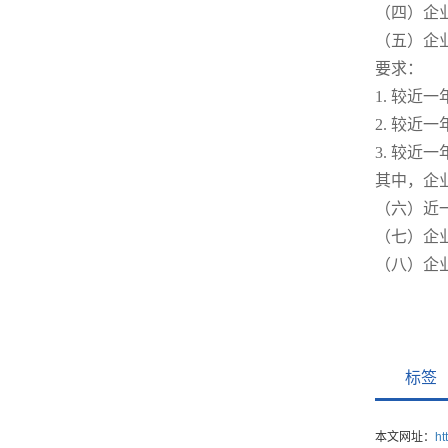
（四）企
（五）企
要求：
1. 较近
2. 较近
3. 较近
其中，企
（六）近
（七）企
（八）企
标签
本文网址：
ht