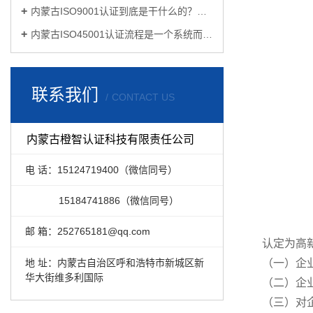
内蒙古ISO9001认证到底是干什么的？有必要认证吗？
内蒙古ISO45001认证流程是一个系统而复杂的过程
联系我们
CONTACT US
内蒙古橙智认证科技有限责任公司
电 话：15124719400（微信同号）
15184741886（微信同号）
邮 箱：252765181@qq.com
认定为高
地 址：内蒙古自治区呼和浩特市新城区新
（一）企
华大街维多利国际
（二）企
（三）对