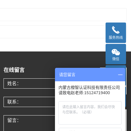
服务热线
微信
在线留言
请您留言
官网抖音
内蒙古橙智认证科技有限责任公司
请致电赵老师:15124719400
官方移动端
TOP